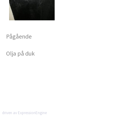
Pågående
Olja på duk
driven av ExpressionEngine